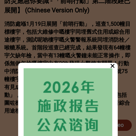
防災應急你要識 - 「前哨行動」第二階段經已
展開】 (Chinese Version Only)
消防處喺1月19日展開「前哨行動」，巡查1,500幢目
標樓宇，包括大維修中嘅樓宇同埋舊式住用或綜合用
途樓宇，測試呢啲樓宇嘅火警警報系統同埋消防栓／
喉轆系統。首階段巡查已經完成，結果發現有64幢樓
宇欠缺年檢，當中有13幢嘅火警鐘未能正常操作，即
×
係無做年檢嘅樓宇中有20%發現火警鐘有問題！行動
中消防處發出約2,500張消除火警危險通知書，就75
幢樓宇發出約1,200張傳票並提出檢控。
有見成果顯著，消防處喺4月決定延續「前哨行
動」，為期兩年，目標巡查5,000幢目標樓宇，包括
圍咗棚網進行緊大維修嘅樓宇同埋舊式住用或者綜合
用途樓宇。
More Video