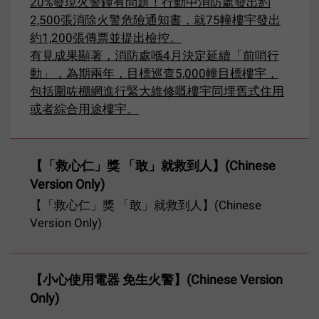
20%發現火警鐘有問題！行動中消防處發出約
2,500張消除火警危險通知書，就75幢樓宇發出
約1,200張傳票並提出檢控。
有見成果顯著，消防處喺4月決定延續「前哨行
動」，為期兩年，目標巡查5,000幢目標樓宇，
包括圍咗棚網進行緊大維修嘅樓宇同埋舊式住用
或者綜合用途樓宇。
【「救心仁」獎 「敢」就救到人】(Chinese
Version Only)
【「救心仁」獎 「敢」就救到人】(Chinese
Version Only)
【小心使用電器 免生火警】(Chinese Version
Only)