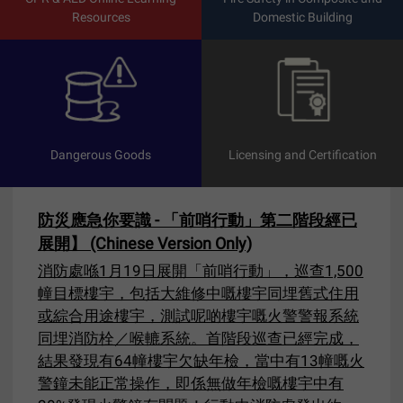
Resources
Domestic Building
Dangerous Goods
Licensing and Certification
防災應急你要識 - 「前哨行動」第二階段經已
展開】 (Chinese Version Only)
消防處喺1月19日展開「前哨行動」，巡查1,500
幢目標樓宇，包括大維修中嘅樓宇同埋舊式住用
或綜合用途樓宇，測試呢啲樓宇嘅火警警報系統
同埋消防栓／喉轆系統。首階段巡查已經完成，
結果發現有64幢樓宇欠缺年檢，當中有13幢嘅火
警鐘未能正常操作，即係無做年檢嘅樓宇中有