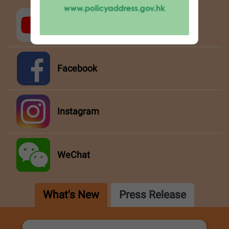
YouTube
Facebook
Instagram
WeChat
What's New
Press Release