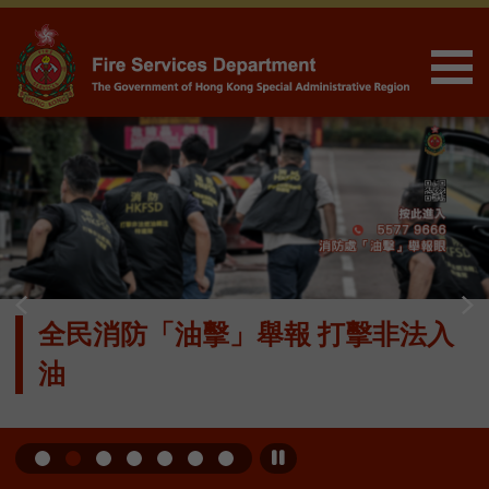
Skip to Content
全民消防「油擊」舉報 打擊非法入
油