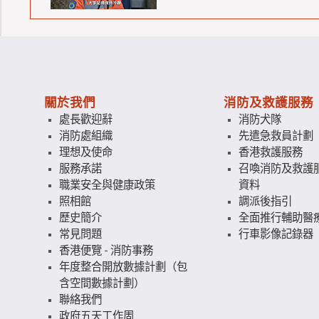
關於我們
消防及救護服務
處長歡迎辭
消防犬隊
消防處組織
先遣急救員計劃
理想及使命
香港救護服務
服務承諾
召喚消防及救護
職業安全與健康政策
資料
照相館
調派後指引
歷史簡介
全面推行輔助醫
常見問題
行車影像記錄器
香港便覽 - 消防事務
年度整合開放數據計劃（包
含空間數據計劃）
聯絡我們
政府五天工作周