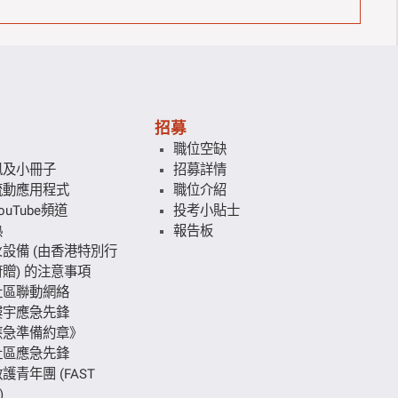
招募
職位空缺
訊及小冊子
招募詳情
流動應用程式
職位介紹
uTube頻道
投考小貼士
熱
報告板
設備 (由香港特別行
贈) 的注意事項
社區聯動網絡
樓宇應急先鋒
應急準備約章》
社區應急先鋒
護青年團 (FAST
)