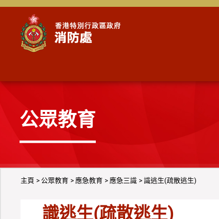
跳到內容
公眾教育
主頁
公眾教育
應急教育
應急三識
識逃生(疏散逃生)
識逃生(疏散逃生)