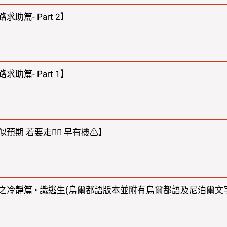
求助篇- Part 2】
求助篇- Part 1】
預期 若要走🏃‍♂ 早有機⚠】
之冷靜篇 • 識逃生(烏爾都語版本並附有烏爾都語及尼泊爾文