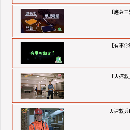
【應急三識
【有事你
【火速救
火速救兵I