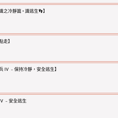
之冷靜篇 • 識逃生👣】
點走】
兵 IV ﹣保持冷靜，安全逃生】
V ﹣安全逃生