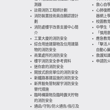
測器
救心自
註冊消防工程師計劃
心肺復
消防裝置技術員自願認證計
器網上
劃
校園教
消防處樓宇改善支援中心簡
中學生
介
「慎用
工業大廈的消防安全
應急教
綜合用途建築物及住用建築
「擊活人
物的消防安全
自動心
商業處所的消防安全
救護知
樓宇消防安全參考資料
申請防火
迷你倉的消防安全
開放式廚房單位的消防安全
新鐵路基建設施的消防安全
新界豁免管制屋宇消防安全
替代措施
臨時構築物及臨時露天貯物
的消防安全
通函/守則/防火通告/指引及