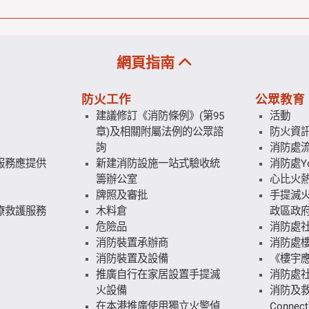
網頁指南
防火工作
公眾教育
建議修訂《消防條例》(第95
活動
章)及相關附屬法例的公眾諮
防火資
詢
消防處
服務應提供
新建消防設施一站式驗收統
消防處Yo
籌辦公室
心比火
牌照及審批
手提滅火
療救護服務
木料倉
政區政府
危險品
消防處
消防裝置承辦商
消防處
消防裝置及設備
《樓宇
推廣自行在家居設置手提滅
消防處
火設備
消防及救
在本港推廣使用獨立火警偵
Connect