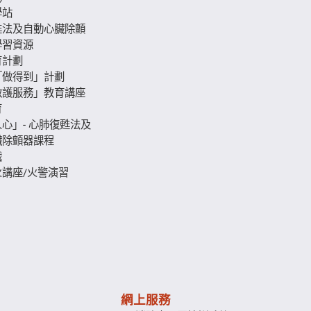
學站
甦法及自動心臟除顫
學習資源
育計劃
「做得到」計劃
救護服務」教育講座
育
心」- 心肺復甦法及
臟除顫器課程
識
講座/火警演習
網上服務