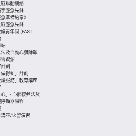
社區聯動網絡
樓宇應急先鋒
應急準備約章》
社區應急先鋒
護青年團 (FAST
)
學站
甦法及自動心臟除顫
學習資源
育計劃
「做得到」計劃
救護服務」教育講座
育
心」- 心肺復甦法及
臟除顫器課程
識
講座/火警演習