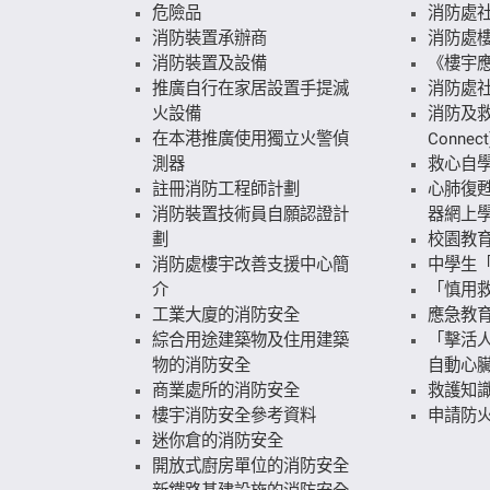
危險品
消防處
消防裝置承辦商
消防處
消防裝置及設備
《樓宇
推廣自行在家居設置手提滅
消防處
火設備
消防及救
在本港推廣使用獨立火警偵
Connect
測器
救心自
註冊消防工程師計劃
心肺復
消防裝置技術員自願認證計
器網上
劃
校園教
消防處樓宇改善支援中心簡
中學生
介
「慎用
工業大廈的消防安全
應急教
綜合用途建築物及住用建築
「擊活人
物的消防安全
自動心
商業處所的消防安全
救護知
樓宇消防安全參考資料
申請防火
迷你倉的消防安全
開放式廚房單位的消防安全