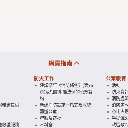
網頁指南
防火工作
公眾教育
建議修訂《消防條例》(第95
活動
章)及相關附屬法例的公眾諮
防火資
詢
消防處
服務應提供
新建消防設施一站式驗收統
消防處Yo
籌辦公室
心比火
牌照及審批
手提滅火
療救護服務
木料倉
政區政府