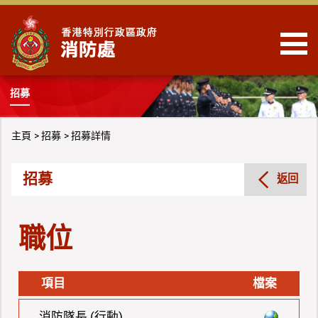
跳到內容
招募
主頁
招募
招募詳情
招募
返回
職位
項目
檔案
消防隊長 (行動)