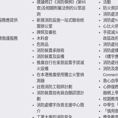
建議修訂《消防條例》(第95
活動
章)及相關附屬法例的公眾諮
防火資
詢
消防處
服務應提供
新建消防設施一站式驗收統
消防處Yo
籌辦公室
心比火
牌照及審批
手提滅火
療救護服務
木料倉
政區政府
危險品
消防處
消防裝置承辦商
消防處
消防裝置及設備
《樓宇
推廣自行在家居設置手提滅
消防處
火設備
消防及救
在本港推廣使用獨立火警偵
Connect
測器
救心自
註冊消防工程師計劃
心肺復
消防裝置技術員自願認證計
器網上
劃
校園教
消防處樓宇改善支援中心簡
中學生
介
「慎用
工業大廈的消防安全
應急教