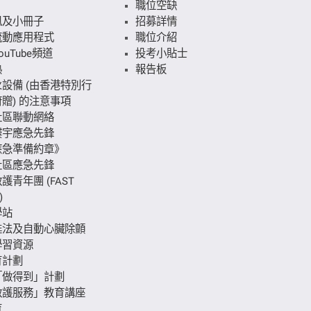
職位空缺
訊及小冊子
招募詳情
流動應用程式
職位介紹
uTube頻道
投考小貼士
熱
報告板
設備 (由香港特別行
贈) 的注意事項
社區聯動網絡
樓宇應急先鋒
應急準備約章》
社區應急先鋒
護青年團 (FAST
)
學站
甦法及自動心臟除顫
學習資源
育計劃
「做得到」計劃
救護服務」教育講座
育