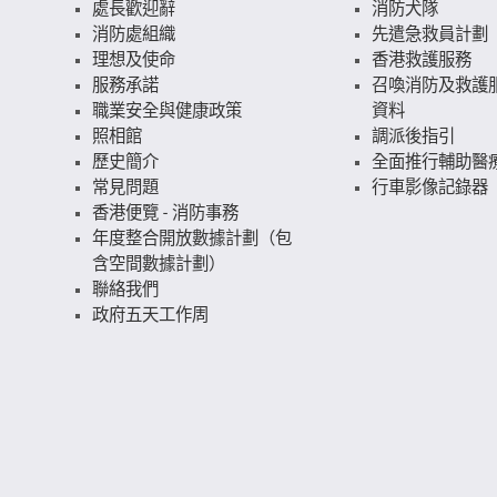
處長歡迎辭
消防犬隊
消防處組織
先遣急救員計劃
理想及使命
香港救護服務
服務承諾
召喚消防及救護
職業安全與健康政策
資料
照相館
調派後指引
歷史簡介
全面推行輔助醫
常見問題
行車影像記錄器
香港便覽 - 消防事務
年度整合開放數據計劃（包
含空間數據計劃）
聯絡我們
政府五天工作周