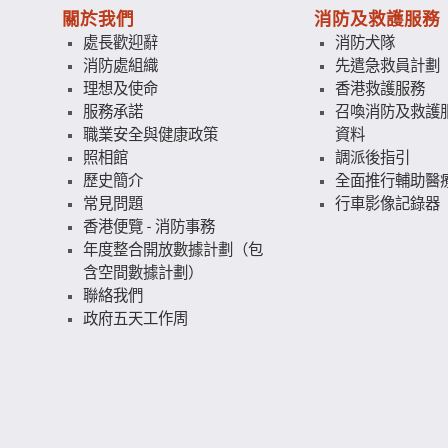
關於我們
消防及救護服務
處長歡迎辭
消防犬隊
消防處組織
先遣急救員計劃
理想及使命
香港救護服務
服務承諾
召喚消防及救護
職業安全與健康政策
資料
照相館
調派後指引
歷史簡介
全面推行輔助醫
常見問題
行車影像記錄器
香港便覽 - 消防事務
年度整合開放數據計劃（包
含空間數據計劃）
聯絡我們
政府五天工作周