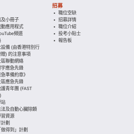
招募
職位空缺
訊及小冊子
招募詳情
流動應用程式
職位介紹
uTube頻道
投考小貼士
熱
報告板
設備 (由香港特別行
贈) 的注意事項
社區聯動網絡
樓宇應急先鋒
應急準備約章》
社區應急先鋒
護青年團 (FAST
)
學站
甦法及自動心臟除顫
學習資源
育計劃
「做得到」計劃