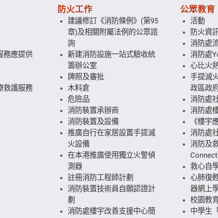
防火工作
公眾教育
建議修訂《消防條例》(第95
活動
章)及相關附屬法例的公眾諮
防火資
詢
消防處
服務應提供
新建消防設施一站式驗收統
消防處Yo
籌辦公室
心比火
牌照及審批
手提滅火
療救護服務
木料倉
政區政府
危險品
消防處
消防裝置承辦商
消防處
消防裝置及設備
《樓宇
推廣自行在家居設置手提滅
消防處
火設備
消防及救
在本港推廣使用獨立火警偵
Connect
測器
救心自
註冊消防工程師計劃
心肺復
消防裝置技術員自願認證計
器網上
劃
校園教
消防處樓宇改善支援中心簡
中學生