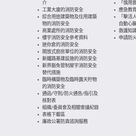
介
「慎用
工業大廈的消防安全
應急教
綜合用途建築物及住用建築
「擊活人
物的消防安全
自動心
商業處所的消防安全
救護知
樓宇消防安全參考資料
申請防火
迷你倉的消防安全
開放式廚房單位的消防安全
新鐵路基建設施的消防安全
新界豁免管制屋宇消防安全
替代措施
臨時構築物及臨時露天貯物
的消防安全
通函/守則/防火通告/指引及
核對表
組織/委員會及相關會議紀錄
表格下載區
廉政公署防貪諮詢服務