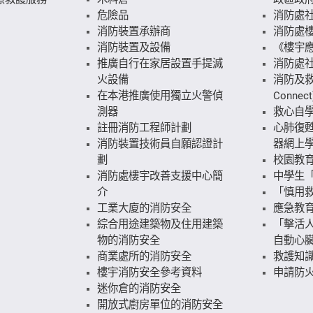
危險品
消防處
消防裝置承辦商
消防處
消防裝置及設備
《樓宇
推廣自行在家居設置手提滅
消防處
火設備
消防及救
在本港推廣使用獨立火警偵
Connect
測器
救心自
註冊消防工程師計劃
心肺復
消防裝置技術員自願認證計
器網上
劃
校園教
消防處樓宇改善支援中心簡
中學生
介
「慎用
工業大廈的消防安全
應急教
綜合用途建築物及住用建築
「擊活人
物的消防安全
自動心
商業處所的消防安全
救護知
樓宇消防安全參考資料
申請防火
迷你倉的消防安全
開放式廚房單位的消防安全