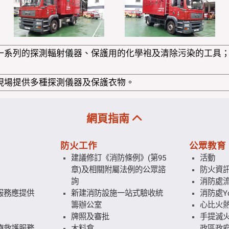
一系列的探測輻射儀器、保護用的化學袍及清除污染的工具
現場提供多種探測儀器及保護衣物。
網頁指南
防火工作
公眾教育
建議修訂《消防條例》(第95
活動
章)及相關附屬法例的公眾諮
防火資
詢
消防處
服務應提供
新建消防設施一站式驗收統
消防處Yo
籌辦公室
心比火
牌照及審批
手提滅火
療救護服務
木料倉
政區政府