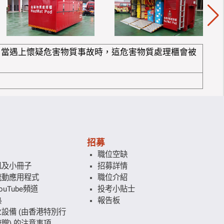
；當遇上懷疑危害物質事故時，這危害物質處理櫃會被
招募
職位空缺
訊及小冊子
招募詳情
流動應用程式
職位介紹
uTube頻道
投考小貼士
熱
報告板
設備 (由香港特別行
贈) 的注意事項