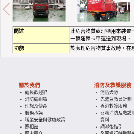
簡述
此危害物質處理櫃用來裝置
一輛運輸卡車運送到現場。
功能
於處理危害物質事故時，在
關於我們
消防及救護服務
處長歡迎辭
消防犬隊
消防處組織
先遣急救員計劃
理想及使命
香港救護服務
服務承諾
召喚消防及救護
職業安全與健康政策
資料
照相館
調派後指引
歷史簡介
全面推行輔助醫