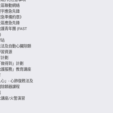
社區聯動網絡
樓宇應急先鋒
應急準備約章》
社區應急先鋒
護青年團 (FAST
)
學站
甦法及自動心臟除顫
學習資源
育計劃
「做得到」計劃
救護服務」教育講座
育
心」- 心肺復甦法及
臟除顫器課程
識
講座/火警演習