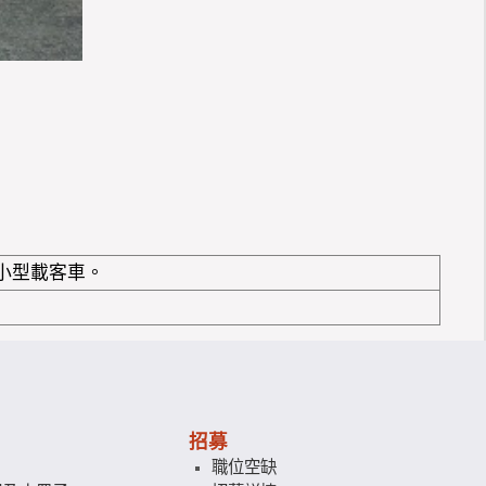
小型載客車。
招募
職位空缺