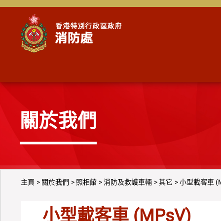
跳到內容
關於我們
主頁
關於我們
照相館
消防及救護車輛
其它
小型載客車 (M
小型載客車 (MPsV)