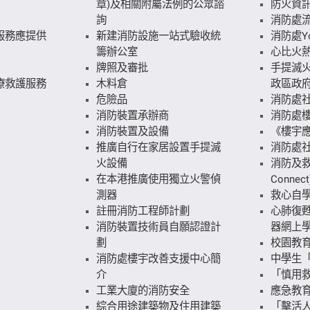
章)及相關附屬法例的公眾諮
防火資
詢
消防處
服務應提供
新建消防設施一站式驗收統
消防處Yo
籌辦公室
心比火
牌照及審批
手提滅火
療救護服務
木料倉
政區政府
危險品
消防處
消防裝置承辦商
消防處
消防裝置及設備
《樓宇
推廣自行在家居設置手提滅
消防處
火設備
消防及救
在本港推廣使用獨立火警偵
Connect
測器
救心自
註冊消防工程師計劃
心肺復
消防裝置技術員自願認證計
器網上
劃
校園教
消防處樓宇改善支援中心簡
中學生
介
「慎用
工業大廈的消防安全
應急教
綜合用途建築物及住用建築
「擊活人