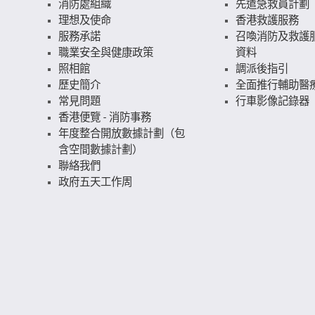
消防處組織
先遣急救員計劃
理想及使命
香港救護服務
服務承諾
召喚消防及救護
職業安全與健康政策
資料
照相館
調派後指引
歷史簡介
全面推行輔助醫
常見問題
行車影像記錄器
香港便覽 - 消防事務
年度整合開放數據計劃（包
含空間數據計劃）
聯絡我們
政府五天工作周