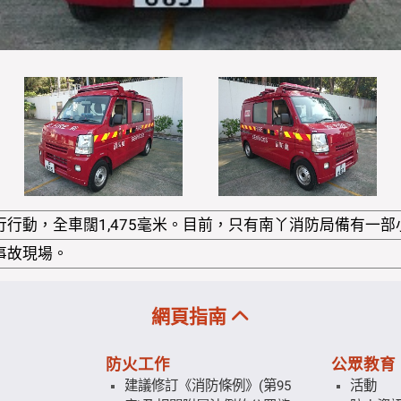
行動，全車闊1,475毫米。目前，只有南丫消防局備有一部
事故現場。
網頁指南
防火工作
公眾教育
建議修訂《消防條例》(第95
活動