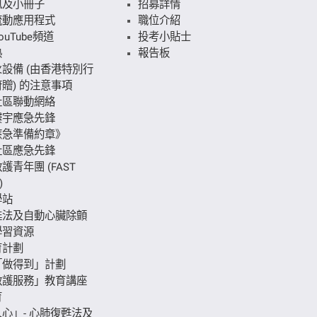
訊及小冊子
招募詳情
流動應用程式
職位介紹
uTube頻道
投考小貼士
熱
報告板
設備 (由香港特別行
贈) 的注意事項
社區聯動網絡
樓宇應急先鋒
應急準備約章》
社區應急先鋒
護青年團 (FAST
)
學站
甦法及自動心臟除顫
學習資源
育計劃
「做得到」計劃
救護服務」教育講座
育
心」- 心肺復甦法及