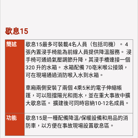
歇息15
簡述
歇息15最多可裝載4名人員（包括司機）。 4
張內置浸手椅能為前線人員提供降溫服務。 浸
手椅可通過氣壓調節升降，其浸手槽連接一個
320 升的水箱。 水箱配備 70亳米喉公接頭，
可在現場通過消防喉入水到水箱。
車廂兩側安裝了兩個 4乘5米的電子伸縮帳
篷，可以阻擋陽光和雨水，並在重大事故中擴
大歇息區。 擴建後可同時容納10-12名成員。
功能
歇息15是一種配備降溫/保暖設備和用品的消
防車，以方便在事故現場設置歇息區。