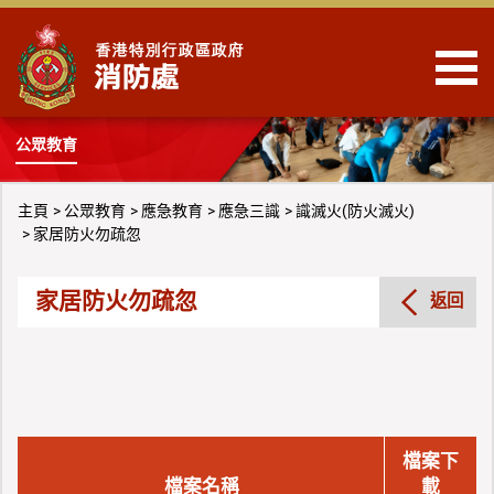
跳到內容
公眾教育
主頁
公眾教育
應急教育
應急三識
識滅火(防火滅火)
家居防火勿疏忽
家居防火勿疏忽
返回
檔案下
檔案名稱
載