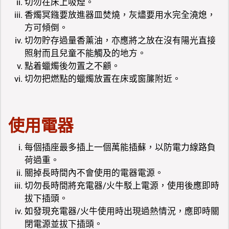
切勿在床上吸煙。
香燭冥鏹要放進器皿焚燒，灰燼要用水完全澆熄，
方可傾倒。
切勿貯存過量香薰油，亦應將之放在沒有陽光直接
照射而且兒童不能觸及的地方。
點着蠟燭後勿置之不顧。
切勿把燃點的蠟燭放置在床或窗簾附近。
使用電器
每個插座最多插上一個萬能插蘇，以防電力線路負
荷過重。
關掉長時間內不會使用的電器電源。
切勿長時間將充電器/火牛駁上電源，使用後應即時
拔下插頭。
如發現充電器/火牛使用時出現過熱情況，應即時關
閉電源並拔下插頭。