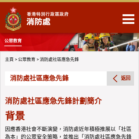
跳到內容
公眾教育
主頁
公眾教育
消防處社區應急先鋒
消防處社區應急先鋒
返回
消防處社區應急先鋒計劃簡介
背景
因應香港社會不斷演變，消防處近年積極推展以「社區
為本」的公眾安全策略，並推出「消防處社區應急先鋒