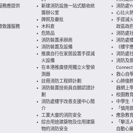
服務應提供
新建消防設施一站式驗收統
消防處Yo
籌辦公室
心比火
牌照及審批
手提滅火
療救護服務
木料倉
政區政府
危險品
消防處
消防裝置承辦商
消防處
消防裝置及設備
《樓宇
推廣自行在家居設置手提滅
消防處
火設備
消防及救
在本港推廣使用獨立火警偵
Connect
測器
救心自
註冊消防工程師計劃
心肺復
消防裝置技術員自願認證計
器網上
劃
校園教
消防處樓宇改善支援中心簡
中學生
介
「慎用
工業大廈的消防安全
應急教
綜合用途建築物及住用建築
「擊活人
物的消防安全
自動心