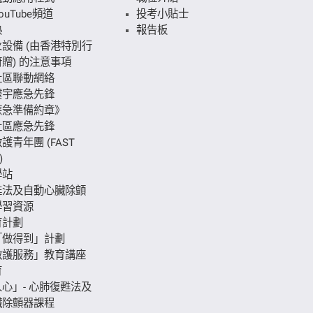
uTube頻道
投考小貼士
熱
報告板
設備 (由香港特別行
贈) 的注意事項
社區聯動網絡
樓宇應急先鋒
應急準備約章》
社區應急先鋒
護青年團 (FAST
)
學站
甦法及自動心臟除顫
學習資源
育計劃
「做得到」計劃
救護服務」教育講座
育
心」- 心肺復甦法及
臟除顫器課程