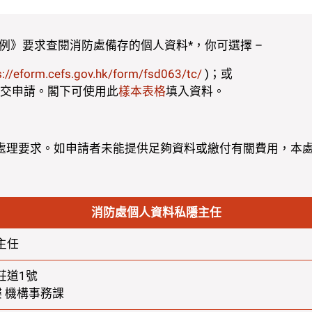
例》要求查閱消防處備存的個人資料*，你可選擇 –
s://eform.cefs.gov.hk/form/fsd063/tc/
)；或
交申請。閣下可使用此
樣本表格
填入資料。
處理要求。如申請者未能提供足夠資料或繳付有關費用，本
消防處個人資料私隱主任
主任
莊道1號
 機構事務課