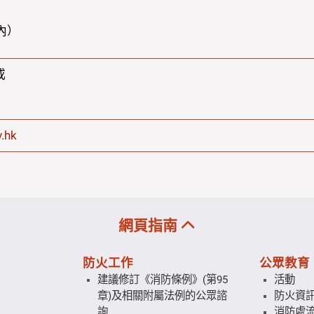
內）
或
.hk
網頁指南
防火工作
公眾教育
建議修訂《消防條例》(第95
活動
章)及相關附屬法例的公眾諮
防火資
詢
消防處