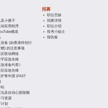
招募
职位空缺
息及小册子
招募详情
流动应用程序
职位介绍
uTube频道
投考小贴士
热
报告板
设备 (由香港特别行
赠) 的注意事项
社区联动网络
楼宇应急先锋
应急准备约章》
社区应急先锋
护青年团 (FAST
)
学站
苏法及自动心脏除颤
学习资源
育计划