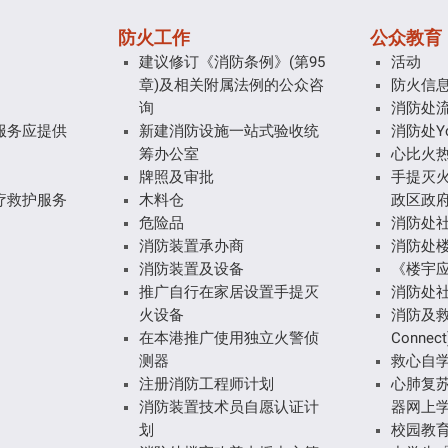
防火工作
公众教育
建议修订《消防条例》(第95
活动
章)及相关附属法例的公众咨
防火信
询
消防处
服务应提供
新建消防设施一站式验收统
消防处Yo
筹办公室
心比火
牌照及审批
手提灭火
疗救护服务
木料仓
政区政府
危险品
消防处
消防装置承办商
消防处
消防装置及设备
《楼宇
推广自行在家居设置手提灭
消防处
火设备
消防及救
在本港推广使用独立火警侦
Connect
测器
救心自
注册消防工程师计划
心肺复
消防装置技术员自愿认证计
器网上
划
校园教