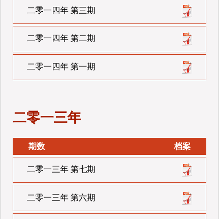
二零一四年 第三期
二零一四年 第二期
二零一四年 第一期
二零一三年
期数
档案
二零一三年 第七期
二零一三年 第六期