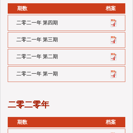
期数
档案
二零二一年 第四期
二零二一年 第三期
二零二一年 第二期
二零二一年 第一期
二零二零年
期数
档案