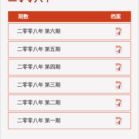
期数
档案
二零零八年 第六期
二零零八年 第五期
二零零八年 第四期
二零零八年 第三期
二零零八年 第二期
二零零八年 第一期