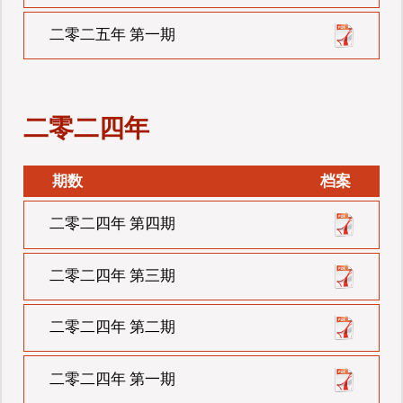
二零二五年 第一期
二零二四年
期数
档案
二零二四年 第四期
二零二四年 第三期
二零二四年 第二期
二零二四年 第一期