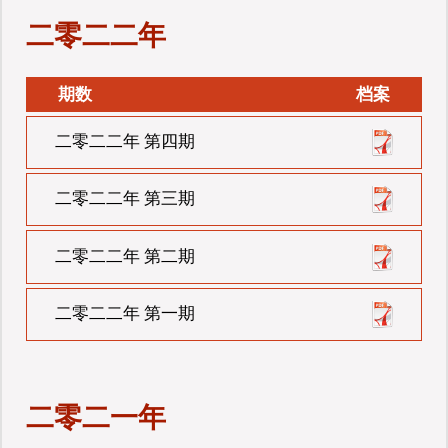
二零二二年
期数
档案
二零二二年 第四期
二零二二年 第三期
二零二二年 第二期
二零二二年 第一期
二零二一年