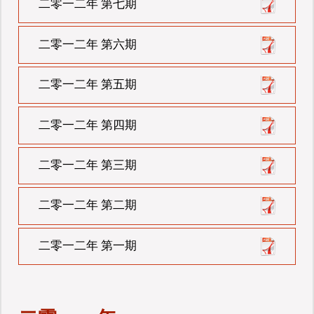
二零一二年 第七期
二零一二年 第六期
二零一二年 第五期
二零一二年 第四期
二零一二年 第三期
二零一二年 第二期
二零一二年 第一期