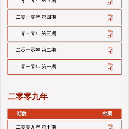
二零一零年 第五期
二零一零年 第四期
二零一零年 第三期
二零一零年 第二期
二零一零年 第一期
二零零九年
期数
档案
二零零九年 第七期