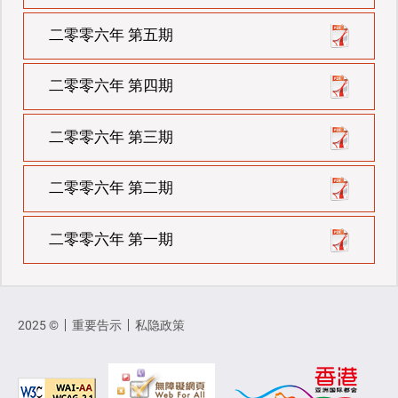
二零零六年 第五期
二零零六年 第四期
二零零六年 第三期
二零零六年 第二期
二零零六年 第一期
2025 ©
重要告示
私隐政策