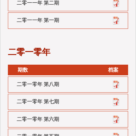
二零一一年 第二期
二零一一年 第一期
二零一零年
期数
档案
二零一零年 第八期
二零一零年 第七期
二零一零年 第六期