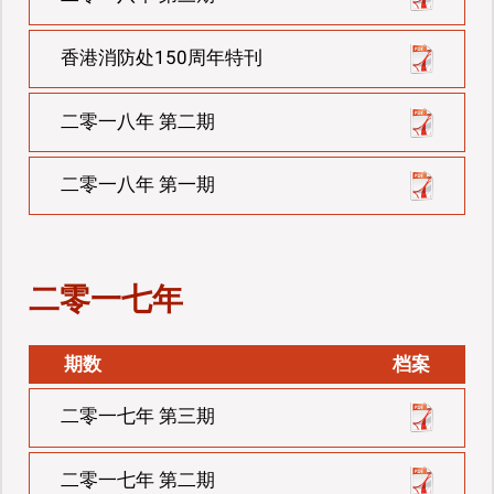
香港消防处150周年特刊
二零一八年 第二期
二零一八年 第一期
二零一七年
期数
档案
二零一七年 第三期
二零一七年 第二期